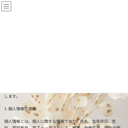
コ
ナ
ン
ビ
テ
ゲ
ン
ー
ツ
シ
へ
ョ
Privacy Policy
ス
ン
キ
に
ッ
移
プ
動
Crystal
Privacy Policy
平素は、Crystal（以下 当社）のウェブサイト (以下 当サイト)をご
利用頂きまして誠にありがとうございます。 当サイトでは、個人
情報保護の重要性を認識し、適切に利用し、保護することが社会
的責任であると考え、個人情報の保護に努めることをお約束いた
します。
1. 個人情報の定義
個人情報とは、個人に関する情報であり、氏名、生年月日、性
別、電話番号、電子メールアドレス、職業、勤務先等、特定の個