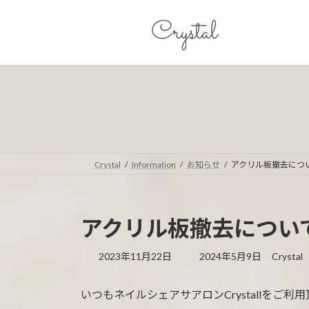
コ
ナ
ン
ビ
テ
ゲ
ン
ー
ツ
シ
へ
ョ
ス
ン
キ
に
ッ
移
プ
動
Crystal
Information
お知らせ
アクリル板撤去について
アクリル板撤去について 
最
2023年11月22日
2024年5月9日
Crystal
終
更
いつもネイルシェアサアロンCrystallをご
新