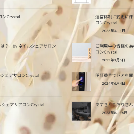
Crystal
運営体制に変更に伴
ロンCrystal
2026年3月1日
は？ by ネイルシェアサロン
ご利用中の皆様の為
ロンCrystal
2025年3月5日
アサロンCrystal
暗証番号でドアを開け
2024年6月4日
ェアサアロンCrystal
あずきとこおりさんご
2023年8月16日