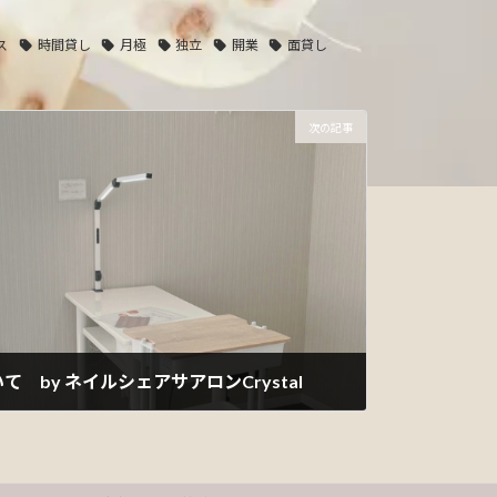
ス
時間貸し
月極
独立
開業
面貸し
次の記事
 by ネイルシェアサアロンCrystal