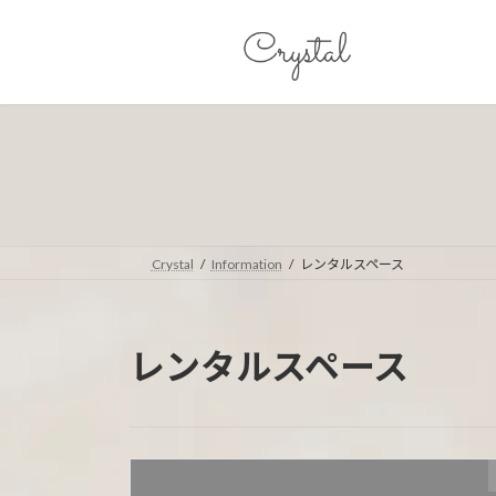
コ
ナ
ン
ビ
テ
ゲ
ン
ー
ツ
シ
へ
ョ
ス
ン
キ
に
ッ
移
プ
動
Crystal
Information
レンタルスペース
レンタルスペース