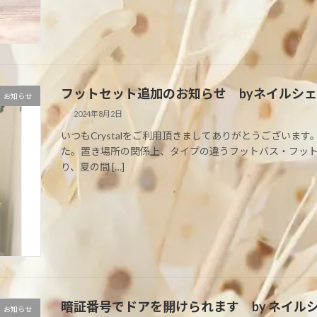
フットセット追加のお知らせ byネイルシェアサ
お知らせ
2024年8月2日
いつもCrystalをご利用頂きましてありがとうございます
た。置き場所の関係上、タイプの違うフットバス・フッ
り、夏の間 […]
暗証番号でドアを開けられます by ネイルシェ
お知らせ