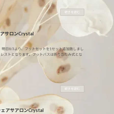
続きを読む
ロンCrystal
。 明日8/3より、フットセットを1セット追加致しまし
トレストとなります。フットバスは折りたたみ式とな
続きを読む
アサアロンCrystal