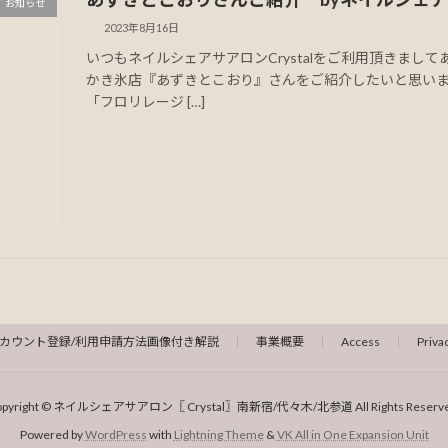
お知らせ
2023年8月16日
いつもネイルシェアサアロンCrystalをご利用頂きまし
かき氷店『あずきとこおり』さんをご紹介したいと思いま
「フロリレージ […]
カウント登録/利用申請方法画像付き解説
事業概要
Access
Priva
opyright © ネイルシェアサアロン〖 Crystal〗南新宿/代々木/北参道 All Rights Reserve
Powered by
WordPress
with
Lightning Theme
&
VK All in One Expansion Unit