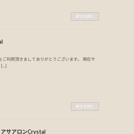
続きを読む
l
talをご利用頂きましてありがとうございます。 現在サ
…]
続きを読む
サアロンCrystal